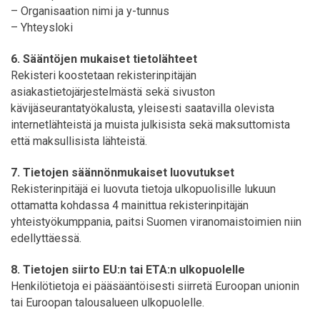
– Organisaation nimi ja y-tunnus
– Yhteysloki
6. Sääntöjen mukaiset tietolähteet
Rekisteri koostetaan rekisterinpitäjän
asiakastietojärjestelmästä sekä sivuston
kävijäseurantatyökalusta, yleisesti saatavilla olevista
internetlähteistä ja muista julkisista sekä maksuttomista
että maksullisista lähteistä.
7. Tietojen säännönmukaiset luovutukset
Rekisterinpitäjä ei luovuta tietoja ulkopuolisille lukuun
ottamatta kohdassa 4 mainittua rekisterinpitäjän
yhteistyökumppania, paitsi Suomen viranomaistoimien niin
edellyttäessä.
8. Tietojen siirto EU:n tai ETA:n ulkopuolelle
Henkilötietoja ei pääsääntöisesti siirretä Euroopan unionin
tai Euroopan talousalueen ulkopuolelle.